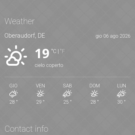
Weather
Oberaudorf, DE
gio 06 ago 2026
19
°C
|
°F
cielo coperto
GIO
VEN
SAB
DOM
LUN
28
°
29
°
25
°
28
°
30
°
Contact info