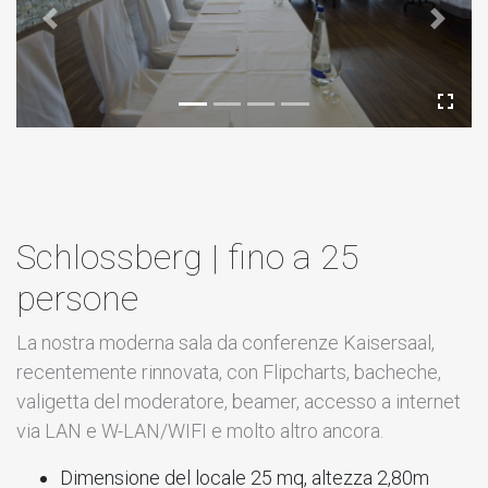
Previous
Next
Schlossberg | fino a 25
persone
La nostra moderna sala da conferenze Kaisersaal,
recentemente rinnovata, con Flipcharts, bacheche,
valigetta del moderatore, beamer, accesso a internet
via LAN e W-LAN/WIFI e molto altro ancora.
Dimensione del locale 25 mq, altezza 2,80m