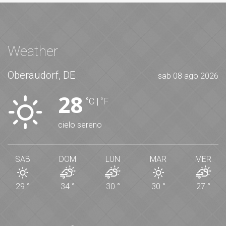
Weather
Oberaudorf, DE
sab 08 ago 2026
28
°C
|
°F
cielo sereno
SAB
DOM
LUN
MAR
MER
29
°
34
°
30
°
30
°
27
°