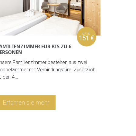
p.P. ab
151 €
AMILIENZIMMER FÜR BIS ZU 6
EINZELZ
ERSONEN
Für den sp
nsere Familienzimmer bestehen aus zwei
unsere Ein
oppelzimmer mit Verbindungstüre. Zusätzlich
u den 4...
Erfahren sie mehr
Erfahr