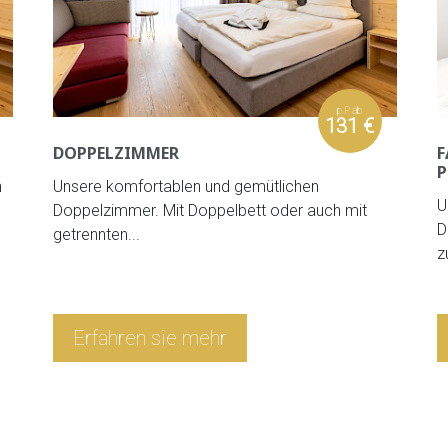
p.P. ab
131 €
DOPPELZIMMER
F
P
h
Unsere komfortablen und gemütlichen
U
Doppelzimmer. Mit Doppelbett oder auch mit
D
getrennten...
z
Erfahren sie mehr