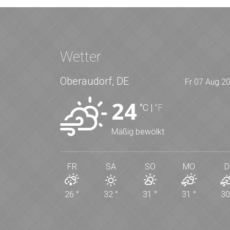
Wetter
Oberaudorf, DE
Fr 07 Aug 2
24
°C
|
°F
Mäßig bewölkt
FR
SA
SO
MO
D
26
°
32
°
31
°
31
°
3