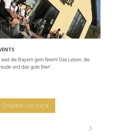
VENTS
WELLNES
...weil die Bayern gern feiern! Das Leben, die
Genießen S
reude und das gute Bier!...
unserem Er
Gegenstrom
Erfahren sie mehr
Erfahr