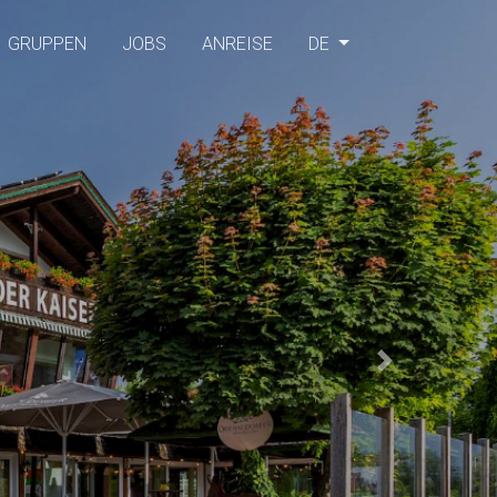
GRUPPEN
JOBS
ANREISE
DE
Next