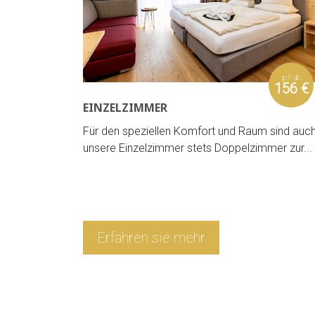
p.P. ab
p.P. ab
151 €
156 €
EINZELZIMMER
Für den speziellen Komfort und Raum sind auc
 zwei
unsere Einzelzimmer stets Doppelzimmer zur...
usätzlich
Erfahren sie mehr