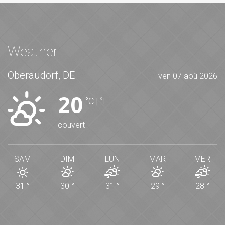
Weather
Oberaudorf, DE
ven 07 aoû 2026
20
°C
|
°F
couvert
SAM
DIM
LUN
MAR
MER
31
°
30
°
31
°
29
°
28
°